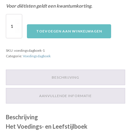
Voor diëtisten geldt een kwantumkorting.
Het
Voedings-
TOEVOEGEN AAN WINKELWAGEN
en
Leefstijlboek
SKU:
voedingsdagboek-1
aantal
Categorie:
Voedingsdagboek
BESCHRIJVING
AANVULLENDE INFORMATIE
Beschrijving
Het Voedings- en Leefstijlboek