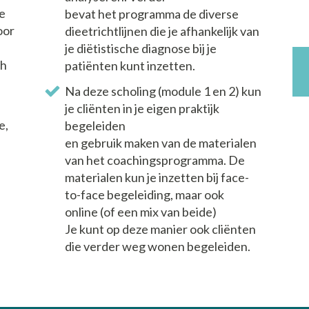
de
bevat het programma de diverse
oor
dieetrichtlijnen die je afhankelijk van
je diëtistische diagnose bij je
ch
patiënten kunt inzetten.
Na deze scholing (module 1 en 2) kun
d
je cliënten in je eigen praktijk
e,
begeleiden
en gebruik maken van de materialen
van het coachingsprogramma. De
materialen kun je inzetten bij face-
to-face begeleiding, maar ook
online (of een mix van beide)
Je kunt op deze manier ook cliënten
die verder weg wonen begeleiden.