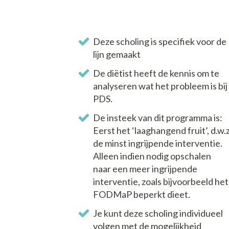
Deze scholing is specifiek voor de
lijn gemaakt
De diëtist heeft de kennis om te
analyseren wat het probleem is bij
PDS.
De insteek van dit programma is:
Eerst het ‘laaghangend fruit’, d.w.z
de minst ingrijpende interventie.
Alleen indien nodig opschalen
naar een meer ingrijpende
interventie, zoals bijvoorbeeld het
FODMaP beperkt dieet.
Je kunt deze scholing individueel
volgen met de mogelijkheid