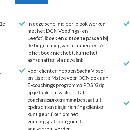
 1e
In deze scholing leer je ook werken
met het DCN Voedings- en
Leefstijlboek en dit toe te passen bij
de begeleiding van je patiënten. Als
je het boek niet hebt, kun je het
aanschaffen via deze link.
Voor cliënten hebben Sacha Visser
.
en Lisette Matze voor DCN ook een
E-coachings programma PDS 'Grip
op je buik' ontwikkeld. Dit
coachingsprogramma bestaat uit
opdrachten die je richting cliënten
kunt gebruiken om het
voedingspatroon goed te
analyseren. Verder