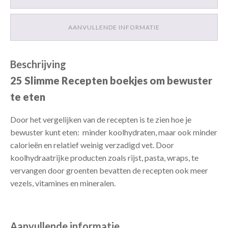
exemplaren
van
AANVULLENDE INFORMATIE
elke
titel)
aantal
Beschrijving
25 Slimme Recepten boekjes om bewuster
te eten
Door het vergelijken van de recepten is te zien hoe je
bewuster kunt eten: minder koolhydraten, maar ook minder
calorieën en relatief weinig verzadigd vet. Door
koolhydraatrijke producten zoals rijst, pasta, wraps, te
vervangen door groenten bevatten de recepten ook meer
vezels, vitamines en mineralen.
Aanvullende informatie