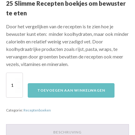
25 Slimme Recepten boekjes om bewuster
was:
is:
€50,00.
te eten
€25,00.
Door het vergelijken van de recepten is te zien hoe je
bewuster kunt eten: minder koolhydraten, maar ook minder
calorieën en relatief weinig verzadigd vet. Door
koolhydraatrijke producten zoals rijst, pasta, wraps, te
vervangen door groenten bevatten de recepten ook meer
vezels, vitamines en mineralen.
Probeer
nu
TOEVOEGEN AAN WINKELWAGEN
25
Slimme
Categorie:
Receptenboeken
Recepten
boekjes
(5
BESCHRIJVING