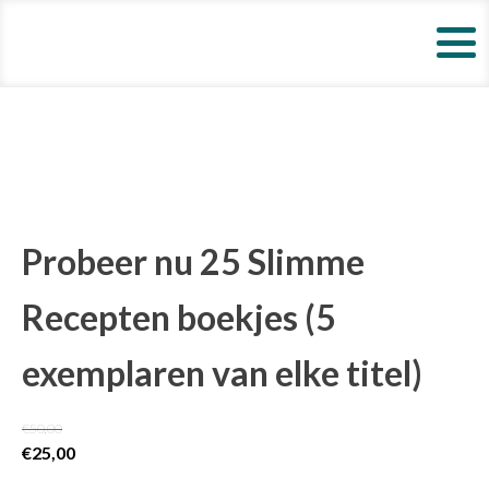
Probeer nu 25 Slimme
Recepten boekjes (5
exemplaren van elke titel)
€
50,00
Oorspronkelijke
Huidige
€
25,00
prijs
prijs