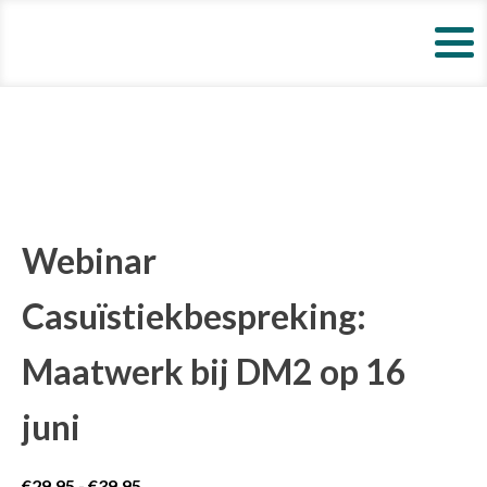
Webinar
Casuïstiekbespreking:
Maatwerk bij DM2 op 16
juni
Prijsklasse:
€
29,95
-
€
39,95