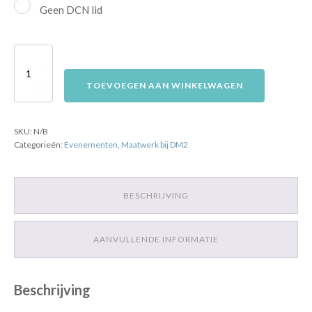
Geen DCN lid
Webinar
Casuïstiekbespreking:
TOEVOEGEN AAN WINKELWAGEN
Maatwerk
bij
SKU:
N/B
DM2
Categorieën:
Evenementen
,
Maatwerk bij DM2
op
16
juni
BESCHRIJVING
aantal
AANVULLENDE INFORMATIE
Beschrijving