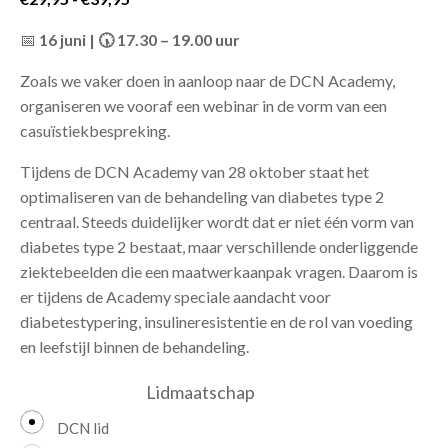
€29,95
📅
16 juni |
🕠
17.30 – 19.00 uur
tot
€39,95
Zoals we vaker doen in aanloop naar de DCN Academy,
organiseren we vooraf een webinar in de vorm van een
casuïstiekbespreking.
Tijdens de DCN Academy van 28 oktober staat het
optimaliseren van de behandeling van diabetes type 2
centraal. Steeds duidelijker wordt dat er niet één vorm van
diabetes type 2 bestaat, maar verschillende onderliggende
ziektebeelden die een maatwerkaanpak vragen. Daarom is
er tijdens de Academy speciale aandacht voor
diabetestypering, insulineresistentie en de rol van voeding
en leefstijl binnen de behandeling.
Lidmaatschap
DCN lid