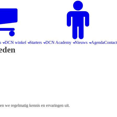
s
DCN winkel
Starters
DCN Academy
Nieuws
Agenda
Contact
eden
den we regelmatig kennis en ervaringen uit.