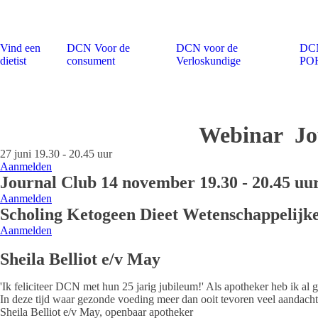
Vind een
DCN Voor de
DCN voor de
DCN
dietist
consument
Verloskundige
PO
Webinar J
27 juni 19.30 - 20.45 uur
Aanmelden
Journal Club 14 november 19.30 - 20.45 uu
Aanmelden
Scholing Ketogeen Dieet Wetenschappelijke
Aanmelden
Sheila Belliot e/v May
'Ik feliciteer DCN met hun 25 jarig jubileum!' Als apotheker heb ik al 
In deze tijd waar gezonde voeding meer dan ooit tevoren veel aandacht 
Sheila Belliot e/v May, openbaar apotheker