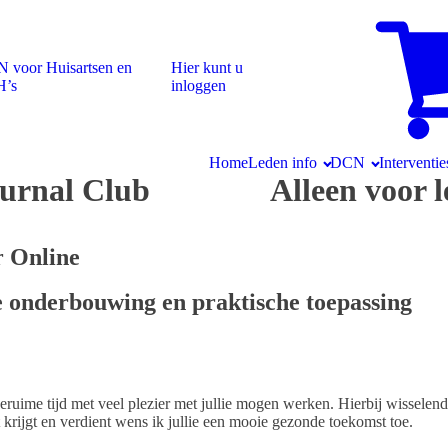
 voor Huisartsen en
Hier kunt u
H’s
inloggen
Home
Leden info
DCN
Interventie
ournal Club Alleen voor l
r Online
 onderbouwing en praktische toepassing
geruime tijd met veel plezier met jullie mogen werken. Hierbij wisselen
krijgt en verdient wens ik jullie een mooie gezonde toekomst toe.