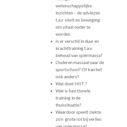
wetenschappelijke
inzichten – de adviezen
t.a.v eiwit en beweging
om vitaal ouder te
worden
Is er verschil in duur en
krachttraining t.a.v.
behoud van spiermassa?
Ouderen massaal naar de
sportschool? Of kan het
ook anders?
Wat doet HIIT ?
Wat is functionele
training in de
thuissituatie?
Waardoor speelt ziekte
zo’n grote rol bij verlies
van spiermassa?