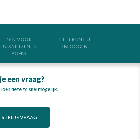
DCN VOOR
HIER KUNT U
HUISARTSEN EN
INLOGGEN
POH’S
je een vraag?
den deze zo snel mogelijk.
STEL JE VRAAG