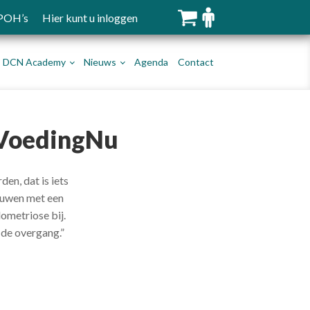
 POH’s
Hier kunt u inloggen
DCN Academy
Nieuws
Agenda
Contact
n VoedingNu
en, dat is iets
rouwen met een
ometriose bij.
 de overgang.”