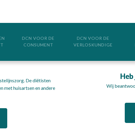
EN
DCN VOOR DE
DCN VOOR DE
ST
CONSUMENT
VERLOSKUNDIGE
Heb 
telijnszorg. De diëtisten
Wij beantwoor
n met huisartsen en andere