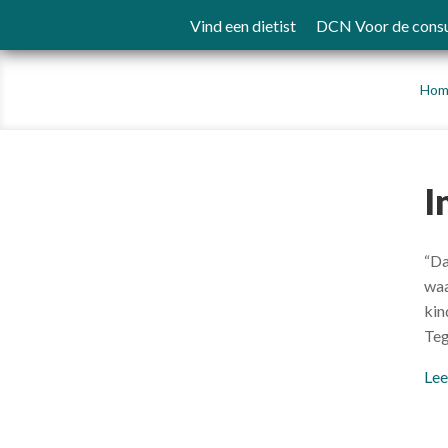
Vind een dietist
DCN Voor de cons
Hom
I
“Da
waa
kin
Teg
Lee