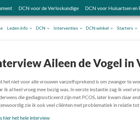
ument
DCN voor de Verloskundige
DCN voor Huisartsen en
e
Leden info
DCN
Interventies
DCN winkel
Starters
nterview Aileen de Vogel i
t het niet voor alle vrouwen vanzelfsprekend is om zwanger te word
r ik al heel vroeg mee bezig was. In eerste instantie zag ik veel v
derwens die gediagnosticeerd zijn met PCOS, later kwam daar end
enwoordig zie ik ook veel cliënten met problematiek in relatie tot
s hier het hele interview