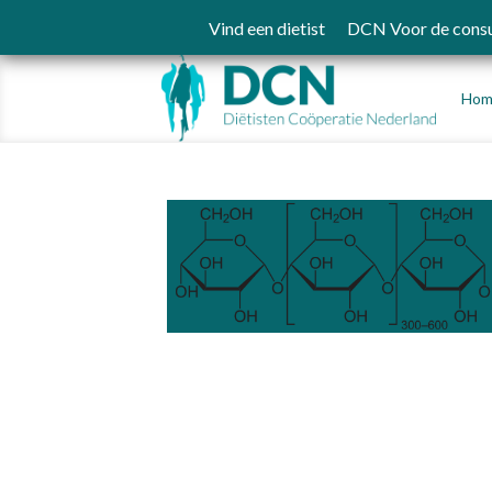
Vind een dietist
DCN Voor de cons
Hom