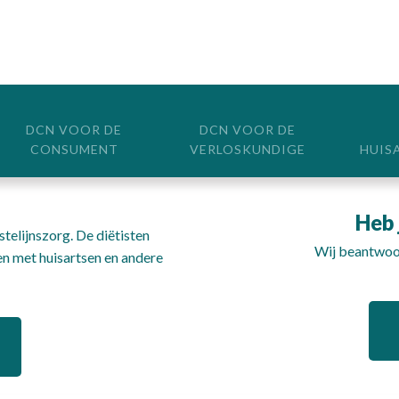
DCN VOOR DE
DCN VOOR DE
CONSUMENT
VERLOSKUNDIGE
HUIS
Heb 
telijnszorg. De diëtisten
Wij beantwoor
n met huisartsen en andere