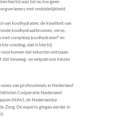
ten hierbij was tot nu toe geen
zorgverleners met onduidelijkheid
l van koolhydraten: de kwaliteit van
ezonde koolhydraatbronnen, verse,
en met complexe koolhydraten* en
te voeding, dan is hierbij
e voorkomen dat tekorten ontstaan.
lf dát beweeg- en eetpatroon kiezen
visies van professionals in Nederland’
Diëtisten Coöperatie Nederland
ppen (NAV), de Nederlandse
de Zorg. De experts gingen eerder in
0.