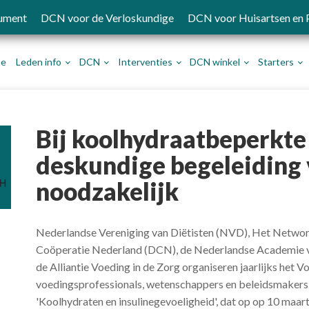
ument
DCN voor de Verloskundige
DCN voor Huisartsen en
e
Leden info
DCN
Interventies
DCN winkel
Starters
Bij koolhydraatbeperkte
deskundige begeleiding 
noodzakelijk
Nederlandse Vereniging van Diëtisten (NVD), Het Networ
Coöperatie Nederland (DCN), de Nederlandse Academie
de Alliantie Voeding in de Zorg organiseren jaarlijks het
voedingsprofessionals, wetenschappers en beleidsmakers.
'Koolhydraten en insulinegevoeligheid', dat op op 10 maart 