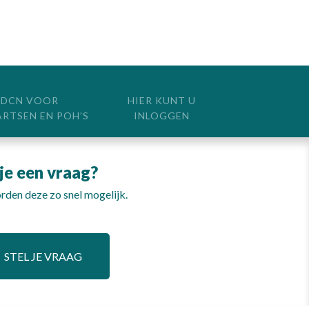
DCN VOOR
HIER KUNT U
ARTSEN EN POH’S
INLOGGEN
je een vraag?
den deze zo snel mogelijk.
STEL JE VRAAG