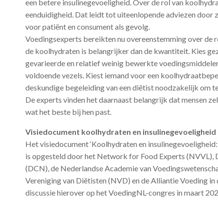
een betere insulinegevoeligheid. Over de rol van koolhydra
eenduidigheid. Dat leidt tot uiteenlopende adviezen door 
voor patiënt en consument als gevolg.
Voedingsexperts bereikten nu overeenstemming over de ro
de koolhydraten is belangrijker dan de kwantiteit. Kies g
gevarieerde en relatief weinig bewerkte voedingsmiddel
voldoende vezels. Kiest iemand voor een koolhydraatbeperk
deskundige begeleiding van een diëtist noodzakelijk om t
De experts vinden het daarnaast belangrijk dat mensen ze
wat het beste bij hen past.
Visiedocument koolhydraten en insulinegevoeligheid
Het visiedocument ‘Koolhydraten en insulinegevoeligheid: 
is opgesteld door het Network for Food Experts (NVVL), 
(DCN), de Nederlandse Academie van Voedingswetenscha
Vereniging van Diëtisten (NVD) en de Alliantie Voeding in 
discussie hierover op het VoedingNL-congres in maart 202