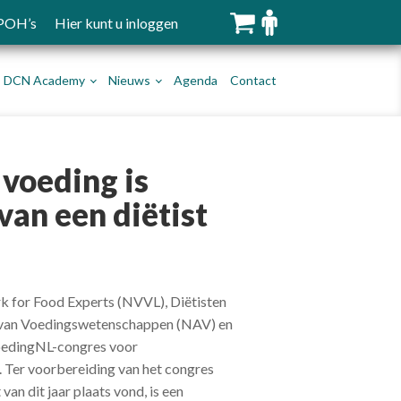
 POH’s
Hier kunt u inloggen
DCN Academy
Nieuws
Agenda
Contact
 voeding is
van een diëtist
k for Food Experts (NVVL), Diëtisten
 van Voedingswetenschappen (NAV) en
 VoedingNL-congres voor
 Ter voorbereiding van het congres
van dit jaar plaats vond, is een