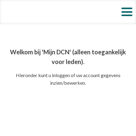
Welkom bij 'Mijn DCN' (alleen toegankelijk
voor leden).
Hieronder kunt u inloggen of uw account gegevens
inzien/bewerken.
Gebruikersnaam of e-mail
*
Wachtwoord
*